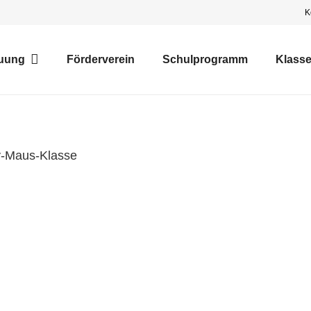
K
uung
Förderverein
Schulprogramm
Klass
y-Maus-Klasse