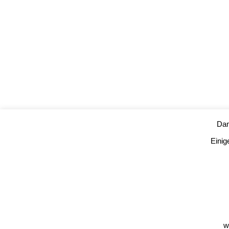
Dam
Einig
w