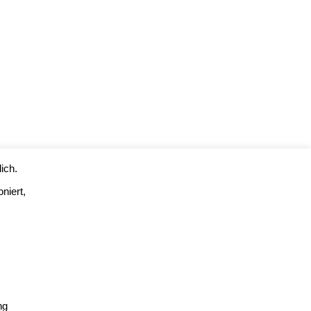
ich.
niert,
ng