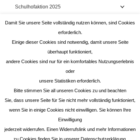
Schulhofaktion 2025
Damit Sie unsere Seite vollständig nutzen können, sind Cookies
Abschlussklassen 2025
erforderlich.
Einige dieser Cookies sind notwendig, damit unsere Seite
überhaupt funktioniert,
Kontakt:
andere Cookies sind nur für ein komfortables Nutzungserlebnis
Elisabeth von Eichendorff Strachwitz
oder
Förderverein der Mosaikschule Eitorf + Harmonie
unsere Statistiken erforderlich.
Brückenstraße 18
Bitte stimmen Sie all unseren Cookies zu und beachten
53783 Eitorf
Sie, dass unsere Seite für Sie nicht mehr vollständig funktioniert,
foerderverein-eit@mosaikschule-eitorf.de
wenn Sie in einige Cookies nicht einwilligen. Sie können Ihre
Förderverein_Beitrittserklärung
Einwilligung
jederzeit widerrufen. Einen Widerrufslink und mehr Informationen
Konto:
zu Cookies finden Sie in unserer Datenschutzerklärung.