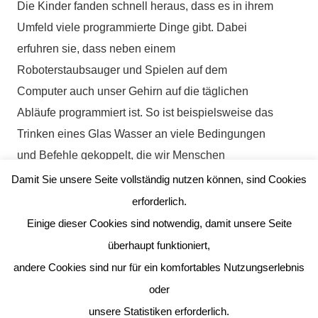
Die Kinder fanden schnell heraus, dass es in ihrem
Umfeld viele programmierte Dinge gibt. Dabei
erfuhren sie, dass neben einem
Roboterstaubsauger und Spielen auf dem
Computer auch unser Gehirn auf die täglichen
Abläufe programmiert ist. So ist beispielsweise das
Trinken eines Glas Wasser an viele Bedingungen
und Befehle gekoppelt, die wir Menschen
unbewusst an unser Gehirn weiterleiten.
Damit Sie unsere Seite vollständig nutzen können, sind Cookies
Zum Abschluss der Präsentation durften die Kinder
erforderlich.
selbst mal Programmierer sein und einen
Einige dieser Cookies sind notwendig, damit unsere Seite
„Roboter“ mit Befehlen durch ein Labyrinth
überhaupt funktioniert,
schicken. Gar nicht so einfach wenn der Roboter
andere Cookies sind nur für ein komfortables Nutzungserlebnis
nur Befehle wie vor und links drehen kennt.
oder
Das war eine tolle und informative Doppelstunde,
unsere Statistiken erforderlich.