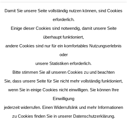
Damit Sie unsere Seite vollständig nutzen können, sind Cookies
erforderlich.
Tierische Weihnachten!
Einige dieser Cookies sind notwendig, damit unsere Seite
überhaupt funktioniert,
Mein Lieblingsort in Eitorf
andere Cookies sind nur für ein komfortables Nutzungserlebnis
oder
Sprechzeit der Sozialpädagogin
unsere Statistiken erforderlich.
Bitte stimmen Sie all unseren Cookies zu und beachten
Sie, dass unsere Seite für Sie nicht mehr vollständig funktioniert,
Aus dem Online – Musikunterricht: Musik komponieren ist
wenn Sie in einige Cookies nicht einwilligen. Sie können Ihre
Tonmalerei
Einwilligung
jederzeit widerrufen. Einen Widerrufslink und mehr Informationen
1
2
3
4
…
23
zu Cookies finden Sie in unserer Datenschutzerklärung.