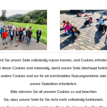
se sammeln Plogging-
Die Erstklässler machen
it Sie unsere Seite vollständig nutzen können, sind Cookies erforderl
heiten für den
„street schooling“
nsorenlauf
e dieser Cookies sind notwendig, damit unsere Seite überhaupt funktio
andere Cookies sind nur für ein komfortables Nutzungserlebnis oder
unsere Statistiken erforderlich.
-Buch
Bitte stimmen Sie all unseren Cookies zu und beachten
Sie, dass unsere Seite für Sie nicht mehr vollständig funktioniert,