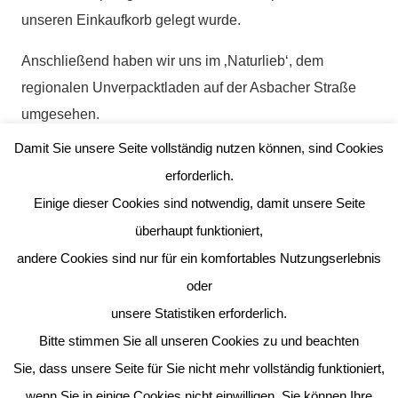
unseren Einkaufkorb gelegt wurde.
Anschließend haben wir uns im ‚Naturlieb‘, dem
regionalen Unverpacktladen auf der Asbacher Straße
umgesehen.
Damit Sie unsere Seite vollständig nutzen können, sind Cookies
Es duftete wunderbar nach Tee! Uns wurde gezeigt, wie
erforderlich.
man hier einkaufen geht, wenn man ein eigenes Glas
Einige dieser Cookies sind notwendig, damit unsere Seite
mitbringt. Annette brauchte Lorbeerblätter und Garam
überhaupt funktioniert,
Masala. Es war sehr interessant, wie abgefüllt und
andere Cookies sind nur für ein komfortables Nutzungserlebnis
gewogen wird.
oder
In diesem Laden gibt es außer Tee und Gewürzen auch
unsere Statistiken erforderlich.
Haferflocken, saure Würmer, Kaffee und einiges mehr.
Bitte stimmen Sie all unseren Cookies zu und beachten
Sie, dass unsere Seite für Sie nicht mehr vollständig funktioniert,
In beiden Geschäften wurden wir sehr nett beraten.
wenn Sie in einige Cookies nicht einwilligen. Sie können Ihre
Vielen Dank dafür!