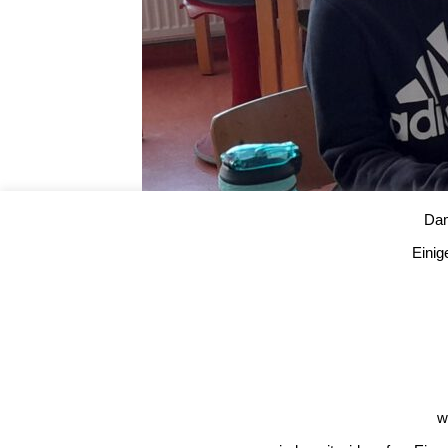
Dam
Einig
w