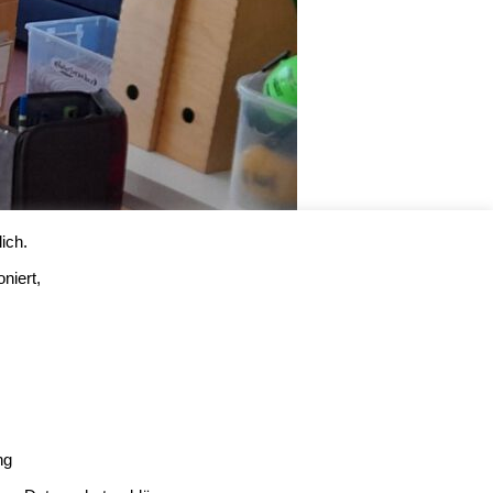
ich.
niert,
ng