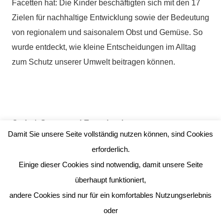
Facetten hat: Die Kinder beschäftigten sich mit den 17
Zielen für nachhaltige Entwicklung sowie der Bedeutung
von regionalem und saisonalem Obst und Gemüse. So
wurde entdeckt, wie kleine Entscheidungen im Alltag
zum Schutz unserer Umwelt beitragen können.
Stufe 4:
Sonne und Energie – bewusst nutzen
Damit Sie unsere Seite vollständig nutzen können, sind Cookies
Rund um das Thema Energie erforschten die Kinder, wo
erforderlich.
Energie im Alltag benötigt wird und wie man bewusster
Einige dieser Cookies sind notwendig, damit unsere Seite
mit ihr umgehen kann. In verschiedenen Experimenten
überhaupt funktioniert,
setzten sie sich mit erneuerbaren Energien auseinander,
andere Cookies sind nur für ein komfortables Nutzungserlebnis
entdeckten die Kraft von Sonne und Wind und lernten,
oder
welche kleinen Veränderungen dazu beitragen können,