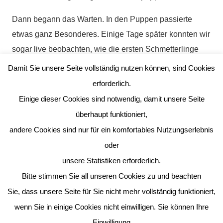
Dann begann das Warten. In den Puppen passierte
etwas ganz Besonderes. Einige Tage später konnten wir
sogar live beobachten, wie die ersten Schmetterlinge
aus ihren Puppen geschlüpft sind. Das war ein
Damit Sie unsere Seite vollständig nutzen können, sind Cookies
aufregender Moment! Die Schmetterlinge mussten ihre
erforderlich.
Flügel erst entfalten und trocknen lassen, bevor sie
Einige dieser Cookies sind notwendig, damit unsere Seite
fliegen konnten.
überhaupt funktioniert,
andere Cookies sind nur für ein komfortables Nutzungserlebnis
Wir haben viel über den Lebenszyklus eines
oder
Schmetterlings gelernt: von der Raupe über die Puppe
unsere Statistiken erforderlich.
bis zum fertigen Schmetterling. Besonders schön war
Bitte stimmen Sie all unseren Cookies zu und beachten
es, die Tiere jeden Tag zu beobachten und ihre
Sie, dass unsere Seite für Sie nicht mehr vollständig funktioniert,
Entwicklung mitzuerleben.
wenn Sie in einige Cookies nicht einwilligen. Sie können Ihre
Als die Schmetterlinge groß und stark genug waren,
Einwilligung