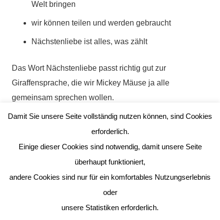
Welt bringen
wir können teilen und werden gebraucht
Nächstenliebe ist alles, was zählt
Das Wort Nächstenliebe passt richtig gut zur
Giraffensprache, die wir Mickey Mäuse ja alle
gemeinsam sprechen wollen.
Damit Sie unsere Seite vollständig nutzen können, sind Cookies
Pater Lescek hat dann über den Lautsprecher mit allen
erforderlich.
Klassen geredet und für alle Kinder einen verpackten
Einige dieser Cookies sind notwendig, damit unsere Seite
Weckmann mitgebracht.
überhaupt funktioniert,
St. Martin einmal anders, aber doch auch irgendwie
andere Cookies sind nur für ein komfortables Nutzungserlebnis
schön!
oder
unsere Statistiken erforderlich.