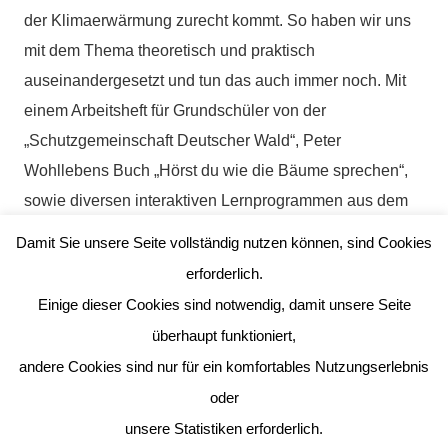
der Klimaerwärmung zurecht kommt. So haben wir uns
mit dem Thema theoretisch und praktisch
auseinandergesetzt und tun das auch immer noch. Mit
einem Arbeitsheft für Grundschüler von der
„Schutzgemeinschaft Deutscher Wald“, Peter
Wohllebens Buch „Hörst du wie die Bäume sprechen“,
sowie diversen interaktiven Lernprogrammen aus dem
Internet und ausgewählten Arbeitsblättern, Filmen sowie
Damit Sie unsere Seite vollständig nutzen können, sind Cookies
Büchern erweitern wir beständig unser Wissen über
erforderlich.
Bäume und ihre Bedeutung für unser Leben auf der
Einige dieser Cookies sind notwendig, damit unsere Seite
Erde. Ein netter Unterstützer einer Forstbaumschule aus
überhaupt funktioniert,
Schleswig-Holstein hat uns großzügigerweise ein Paket
andere Cookies sind nur für ein komfortables Nutzungserlebnis
mit Saatgut von acht verschiedenen, klimafitten
oder
Baumsorten zugeschickt. Wir haben uns über diese
unsere Statistiken erforderlich.
Baumarten eingehend informiert, die Samen eingesät