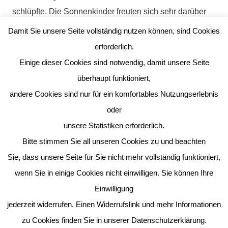
schlüpfte. Die Sonnenkinder freuten sich sehr darüber
nun ‚Kükenmamas‘ und ‚Kükenpapas‘ zu sein.
Damit Sie unsere Seite vollständig nutzen können, sind Cookies
erforderlich.
Ab Montag bekamen wir dann einen größeren und
Einige dieser Cookies sind notwendig, damit unsere Seite
schönen ‚Käfig‘, in denen sich unsere geschlüpften
überhaupt funktioniert,
Küken pudelwohl fühlten. Die Neuigkeit darüber, dass
andere Cookies sind nur für ein komfortables Nutzungserlebnis
wir in der Klasse nun Küken beherbergen, sprach sich
oder
schnell in der Schule rum, sodass wir tagelang viel
unsere Statistiken erforderlich.
Besuch von anderen Kindern bekamen.
Bitte stimmen Sie all unseren Cookies zu und beachten
Am Donnerstag mussten wir uns dann leider von
Sie, dass unsere Seite für Sie nicht mehr vollständig funktioniert,
unseren süßen Küken trennen. Unsere Küken leben von
wenn Sie in einige Cookies nicht einwilligen. Sie können Ihre
nun an im Tiergehege Altenhofen.
Einwilligung
Ein ganz besonderer Moment war für uns, dass wir die
jederzeit widerrufen. Einen Widerrufslink und mehr Informationen
Küken am Ende unseres Projekts in der Hand halten
zu Cookies finden Sie in unserer Datenschutzerklärung.