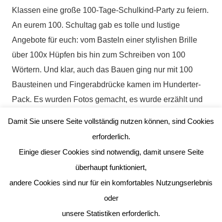
Klassen eine große 100-Tage-Schulkind-Party zu feiern.
An eurem 100. Schultag gab es tolle und lustige
Angebote für euch: vom Basteln einer stylishen Brille
über 100x Hüpfen bis hin zum Schreiben von 100
Wörtern. Und klar, auch das Bauen ging nur mit 100
Bausteinen und Fingerabdrücke kamen im Hunderter-
Pack. Es wurden Fotos gemacht, es wurde erzählt und
viel gelacht, gemeinsam gespielt und vieles mehr.
Damit Sie unsere Seite vollständig nutzen können, sind Cookies
Alle hatten an diesem besonderen Tag viel Spaß und
erforderlich.
freuen sich (wenn man den Fotos und Erzählungen
Einige dieser Cookies sind notwendig, damit unsere Seite
traut) schon auf die nächsten 100 Tage in der
überhaupt funktioniert,
MosaikSchule Eitorf+Harmonie.
andere Cookies sind nur für ein komfortables Nutzungserlebnis
oder
unsere Statistiken erforderlich.