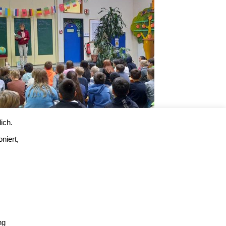
ich.
niert,
ng