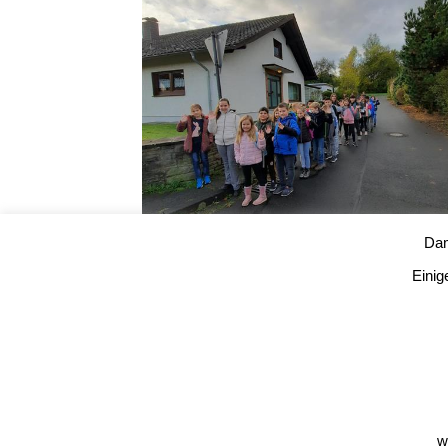
Dam
Einig
w