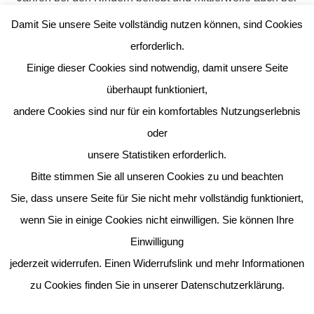
den Erwachsenen bekannt.
Damit Sie unsere Seite vollständig nutzen können, sind Cookies
erforderlich.
Bei beiden Einrichtungen bedanken wir uns von Herzen
Einige dieser Cookies sind notwendig, damit unsere Seite
für das kulinarische „Dankeschön“.
überhaupt funktioniert,
Dass Kinder bei diesen Besuchen, wie Sankt Martin
andere Cookies sind nur für ein komfortables Nutzungserlebnis
teilen, Freude schenken, an andere denken und Licht in
oder
diese Zeit bringen, zeigt, dass man dafür sicher nie zu
unsere Statistiken erforderlich.
klein ist und wir mit solchen Aktionen und Gesten unsere
Bitte stimmen Sie all unseren Cookies zu und beachten
Welt ein kleines bisschen besser machen können.
Sie, dass unsere Seite für Sie nicht mehr vollständig funktioniert,
wenn Sie in einige Cookies nicht einwilligen. Sie können Ihre
Am Freitag, den 28.11.2025 singen der Schulchor der
Einwilligung
MosaikSchule Eitorf+Harmonie um 17:30Uhr auf dem
Eitorfer Weihnachtsmarkt und freut sich auf EUCH!
jederzeit widerrufen. Einen Widerrufslink und mehr Informationen
zu Cookies finden Sie in unserer Datenschutzerklärung.
Sandra Krist-Rösgen, MosaikSchule Eitorf+Harmonie