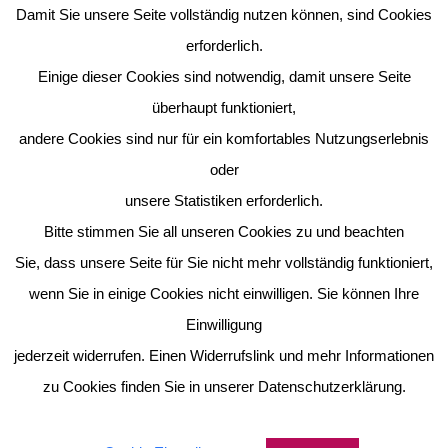
Damit Sie unsere Seite vollständig nutzen können, sind Cookies
Hat Day 2023
erforderlich.
Einige dieser Cookies sind notwendig, damit unsere Seite
Die Erdmännchenklasse stellt sich vor
überhaupt funktioniert,
andere Cookies sind nur für ein komfortables Nutzungserlebnis
oder
Jersey Day // Trikot-Tag 2023
unsere Statistiken erforderlich.
Bitte stimmen Sie all unseren Cookies zu und beachten
Laternen
Sie, dass unsere Seite für Sie nicht mehr vollständig funktioniert,
wenn Sie in einige Cookies nicht einwilligen. Sie können Ihre
Einwilligung
Schlafen? – NÖ! Die lange ARD-Kinderradionacht am
jederzeit widerrufen. Einen Widerrufslink und mehr Informationen
Standort Harmonie
zu Cookies finden Sie in unserer Datenschutzerklärung.
1
2